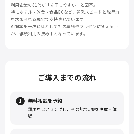
利用企業の81％が「完了しやすい」と回答。
特にホテル・外食・食品ECなど、開発スピードと説得力
を求められる現場で支持されています。
AI提案を一次資料として社内稟議やプレゼンに使える点
が、継続利用の決め手となっています。
ホーム
サービス
-
Chef AI α版
ご導入までの流れ
-
キャスティング
-
コンサルティング
-
マーケティング
無料相談を予約
1
取材記事一覧
課題をヒアリングし、その場で5案を生成・体
コラム
験
TasteLink for シェフ