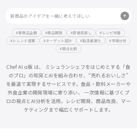
新商品のアイデアを一緒に考えてほしい
#
新商品企画
#
商品開発
#
原価見直し
#
レシピ改善
#
トレンド提案
#
ターゲット設計
#
製造最適化
#
市場分析
#
競合比較
Chef AI α版 は、 ミシュランシェフをはじめとする「食
のプロ」の知見と
AIを組み合わせ、“売れるおいしさ”
を最速で実現するサービスです。
食品・飲料メーカーや
外食企業の開発現場に寄り添い、 一次情報に基づくプ
ロの視点とAI分析を活用。
レシピ開発、商品改良、マー
ケティングまで幅広くサポートします。