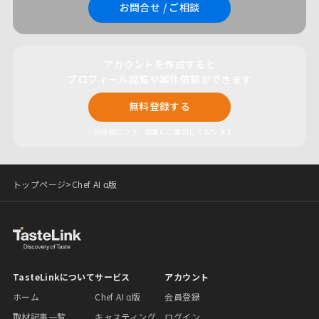
お問合せ / ご相談
アカウントを作成すると
プロフィール閲覧や案件依頼ができます
無料登録する
※招待制につき、順番にご案内しております
トップページ
>
Chef AI α版
TasteLinkについて
サービス
アカウント
ホーム
Chef AI α版
会員登録
取材記事一覧
キャスティング
ログイン