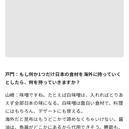
-
コンサルティング
-
マーケティング
取材記事一覧
コラム
TasteLink for シェフ
お問合せ / ご相談
ログイン
戸門：もし何か1つだけ日本の食材を海外に持っていく
としたら、何を持っていきますか？
山崎：味噌ですね。たとえば白味噌は、入れればとりあ
えず全部日本の味になる。白味噌は面白い食材で、料理
にはもちろん、デザートにも使える。
海外だと昆布はもうどこかで諦めなくちゃいけない。醤
油は、魚醤がどこかにあるから代用できそう。鰹節も、