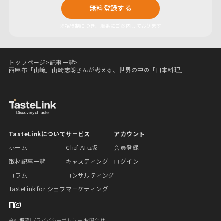
無料登録する
※招待制につき、順番にご案内しております
トップページ
>
記事一覧
>
西麻布「山﨑」山崎志朗さんが考える、世界の中の「日本料理」
TasteLinkについて
サービス
アカウント
ホーム
Chef AI α版
会員登録
取材記事一覧
キャスティング
ログイン
コラム
コンサルティング
TasteLink for シェフ
マーケティング
会社概要
|
プライバシーポリシー
|
お問合せ