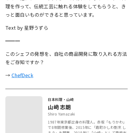
理を作って、伝統工芸に触れる体験をしてもらうと、き
っと面白いものができると思っています。
Text by 星野うずら
━━━
このシェフの発想を、自社の商品開発に取り入れる方法
をご存知ですか？
→
ChefDeck
日本料理・山﨑
山﨑 志朗
Shiro Yamazaki
1987年東京都出身の料理人。赤坂「もりかわ」
で8年間修業後、2015年に「霞町かしわ割烹 し
ろう」を開業。2018年に「山﨑」として西麻布