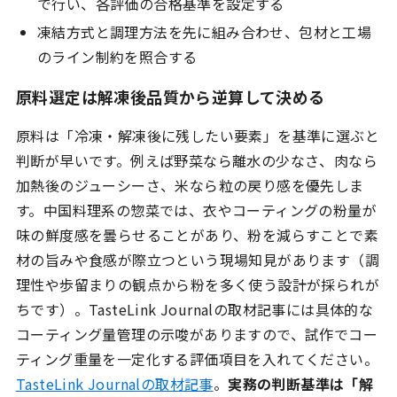
で行い、各評価の合格基準を設定する
凍結方式と調理方法を先に組み合わせ、包材と工場
のライン制約を照合する
原料選定は解凍後品質から逆算して決める
原料は「冷凍・解凍後に残したい要素」を基準に選ぶと
判断が早いです。例えば野菜なら離水の少なさ、肉なら
加熱後のジューシーさ、米なら粒の戻り感を優先しま
す。中国料理系の惣菜では、衣やコーティングの粉量が
味の鮮度感を曇らせることがあり、粉を減らすことで素
材の旨みや食感が際立つという現場知見があります（調
理性や歩留まりの観点から粉を多く使う設計が採られが
ちです）。TasteLink Journalの取材記事には具体的な
コーティング量管理の示唆がありますので、試作でコー
ティング重量を一定化する評価項目を入れてください。
TasteLink Journalの取材記事
。
実務の判断基準は「解