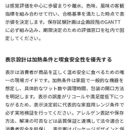
は感覚評価を中心に歩留まりや離水、色味、風味の客観
指標を組み合わせて行い、合格基準を満たした時点で表
示値を決定します。保存試験計画は企画段階のGANTT
に必ず組み込み、期限決定のための評価窓口を社内で固
定してください。
表示設計は加熱条件と喫食安全性を優先する
表示は消費者が商品を正しく温め安全に食べるための唯
ホーム
一の現場ガイドです。加熱条件は家庭で一般的な機器を
サービス
想定し、具体的なワット数や調理時間、包装の開口方法
を明記します。表示の誤差がリコールや満足度低下につ
-
Chef AI α版
ながるため、表示決定前に代表的な家庭用レンジ条件で
-
キャスティング
必ず実地検証を行ってください。アレルゲン表記や保存
-
コンサルティング
方法、解凍の可否などは品質保証と連携して法令適合と
-
マーケティング
消費者安全を担保し、表示案はパッケージデザインと併