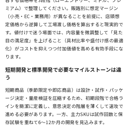
容する価格帯を3段階（ローエントリー、ミドル、プレ
ミアム）で整理してください。販路別に想定マージン
（小売・EC・業務用）が異なることを前提に、店頭想
定価格から逆算して工場渡し価格を算出すると現実的で
す。値付けで迷う場面では、内容量を微調整して「見た
目の満足度」を上げること（具材比率や盛付け感の最適
化）がコストを抑えつつ付加価値を高める有効手段にな
ります。
短期開発と標準開発で必要なマイルストーンは違
う
短期商品（季節限定や即応商品）は設計・試作・パッケ
ージ決定・量産検証を圧縮するため、初期段階で合格ラ
インを簡潔に定義し、意思決定の階層を薄くして速攻で
進める必要があります。一方、主力SKUは試作回数と保
存試験を重ねて6〜12か月の開発を見込みます。