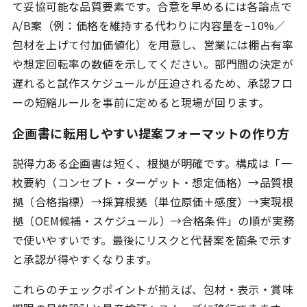
て妥協可能な品質要素です。合意を早めるには各論点で
A/B案（例：価格を維持する代わりに内容量を−10%／
包材を上げて付加価値化）を用意し、営業には棚占有率
や想定回転率の数値を示してください。部門間の決定が
遅れると試作スケジュールが圧迫されるため、承認フロ
ーの短縮ルールを事前に定めると現場が回ります。
企画書に転用しやすい提案フォーマットの作り方
説得力ある企画書は短く、根拠が明確です。構成は「一
枚要約（コンセプト・ターゲット・想定価格）→品質根
拠（合格指標）→採算根拠（単位原価＋感度）→実現根
拠（OEM候補・スケジュール）→合格条件」の順が実務
で使いやすいです。最後にリスクと代替案を箇条で示す
と承認が得やすくなります。
これらのチェックポイントが揃えば、包材・表示・賞味