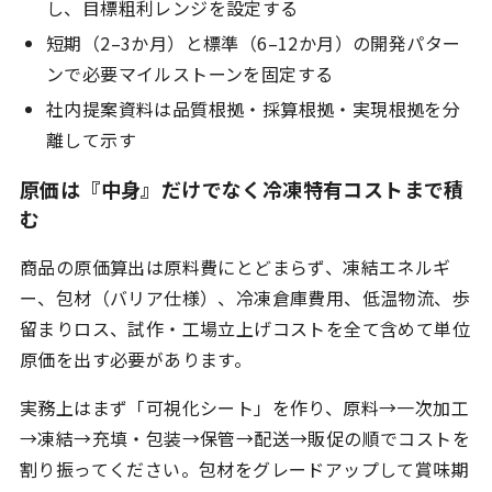
し、目標粗利レンジを設定する
短期（2–3か月）と標準（6–12か月）の開発パター
ンで必要マイルストーンを固定する
社内提案資料は品質根拠・採算根拠・実現根拠を分
離して示す
原価は『中身』だけでなく冷凍特有コストまで積
む
商品の原価算出は原料費にとどまらず、凍結エネルギ
ー、包材（バリア仕様）、冷凍倉庫費用、低温物流、歩
留まりロス、試作・工場立上げコストを全て含めて単位
原価を出す必要があります。
実務上はまず「可視化シート」を作り、原料→一次加工
→凍結→充填・包装→保管→配送→販促の順でコストを
割り振ってください。包材をグレードアップして賞味期