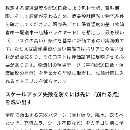
想定する流通温度や配送日数により包材仕様、賞味期
限、そして原価が変わるため、商品設計段階で物流条件
を確定してください。販売先ごとに保管温度の差（物流
倉庫→配送車→店舗バックヤード）を想定し、最も緩い
（＝リスクの高い）条件を基準に評価するのが実務的で
す。たとえば店頭滞留が長い業態ではバリア性の高い包
材が必要になり、そのコストは原価試算に反映させる必
要があります。物流側の現場データ（平均配送日数・温
度履歴の有無）を営業から早期に取得し、試験計画に入
れるとトラブルを減らせます。
スケールアップ失敗を防ぐには先に『崩れる点』
を洗い出す
量産で頻出する失敗パターン（具材偏り、離水、衣のべ
たつき、充填ムラ、シール不良など）をカテゴリ別に予