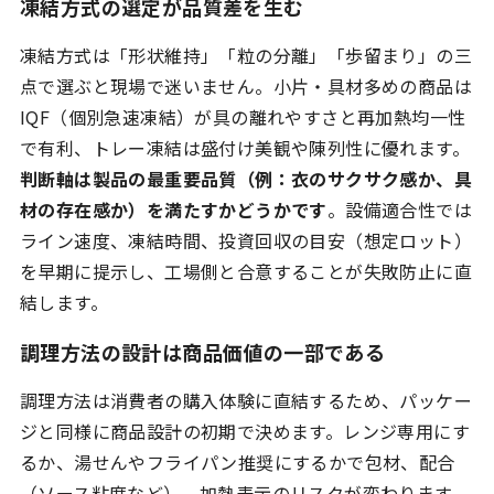
凍結方式の選定が品質差を生む
凍結方式は「形状維持」「粒の分離」「歩留まり」の三
点で選ぶと現場で迷いません。小片・具材多めの商品は
IQF（個別急速凍結）が具の離れやすさと再加熱均一性
で有利、トレー凍結は盛付け美観や陳列性に優れます。
判断軸は製品の最重要品質（例：衣のサクサク感か、具
材の存在感か）を満たすかどうかです
。設備適合性では
ライン速度、凍結時間、投資回収の目安（想定ロット）
を早期に提示し、工場側と合意することが失敗防止に直
結します。
調理方法の設計は商品価値の一部である
調理方法は消費者の購入体験に直結するため、パッケー
ジと同様に商品設計の初期で決めます。レンジ専用にす
るか、湯せんやフライパン推奨にするかで包材、配合
（ソース粘度など）、加熱表示のリスクが変わります。