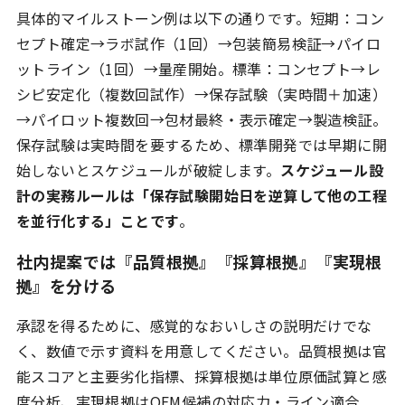
具体的マイルストーン例は以下の通りです。短期：コン
セプト確定→ラボ試作（1回）→包装簡易検証→パイロ
ットライン（1回）→量産開始。標準：コンセプト→レ
シピ安定化（複数回試作）→保存試験（実時間＋加速）
→パイロット複数回→包材最終・表示確定→製造検証。
保存試験は実時間を要するため、標準開発では早期に開
始しないとスケジュールが破綻します。
スケジュール設
計の実務ルールは「保存試験開始日を逆算して他の工程
を並行化する」ことです
。
社内提案では『品質根拠』『採算根拠』『実現根
拠』を分ける
承認を得るために、感覚的なおいしさの説明だけでな
く、数値で示す資料を用意してください。品質根拠は官
能スコアと主要劣化指標、採算根拠は単位原価試算と感
度分析、実現根拠はOEM候補の対応力・ライン適合