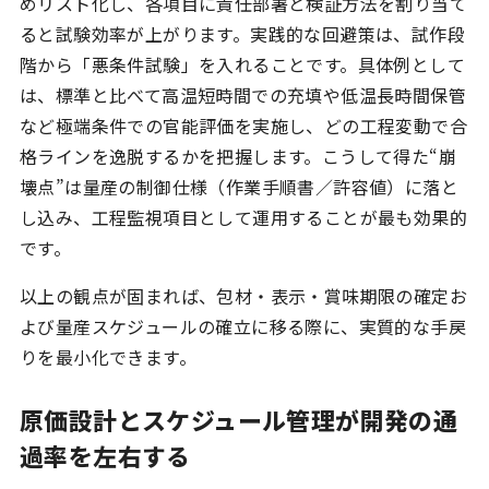
めリスト化し、各項目に責任部署と検証方法を割り当て
ると試験効率が上がります。実践的な回避策は、試作段
階から「悪条件試験」を入れることです。具体例として
は、標準と比べて高温短時間での充填や低温長時間保管
など極端条件での官能評価を実施し、どの工程変動で合
格ラインを逸脱するかを把握します。こうして得た“崩
壊点”は量産の制御仕様（作業手順書／許容値）に落と
し込み、工程監視項目として運用することが最も効果的
です。
以上の観点が固まれば、包材・表示・賞味期限の確定お
よび量産スケジュールの確立に移る際に、実質的な手戻
りを最小化できます。
原価設計とスケジュール管理が開発の通
過率を左右する