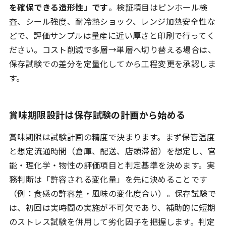
を確保できる造形性」です
。検証項目はピンホール検
査、シール強度、耐冷熱ショック、レンジ加熱安全性な
どで、評価サンプルは量産に近い厚さと印刷で行ってく
ださい。コスト削減で多層→単層へ切り替える場合は、
保存試験での差分を定量化してから工程変更を承認しま
す。
賞味期限設計は保存試験の計画から始める
賞味期限は試験計画の精度で決まります。まず保管温度
と想定流通時間（倉庫、配送、店頭滞留）を想定し、官
能・理化学・物性の評価項目と判定基準を決めます。実
務判断は「許容される変化量」を先に決めることです
（例：食感の許容差・風味の変化度合い）。保存試験で
は、初回は実時間の実施が不可欠であり、補助的に短期
のストレス試験を併用して劣化因子を把握します。判定