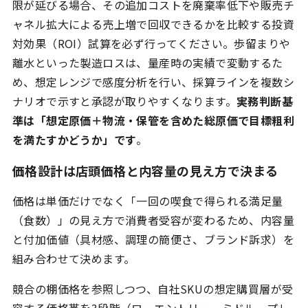
限が延びる場合、その追加コストを廃棄率低下や販売チ
ャネル拡大による売上増で回収できるかを比較する投資
対効果（ROI）試算を必ず行ってください。歩留まりや
離水といった製造ロスは、量産時の実績で変動するた
め、想定レンジで感度分析を行い、採算ラインを複数シ
ナリオで示すと承認が取りやすくなります。
実務判断基
準は「想定原価＋物流・保管を含めた総原価で目標粗利
を満たすかどうか」です
。
価格設計は店頭価格と内容量の見え方で決まる
価格は単価だけでなく「一回の喫食で得られる満足量
（食数）」の見え方で消費者受容が変わるため、内容量
と付加価値（具材感、調理の簡便さ、ブランド訴求）を
組み合わせて決めます。
競合の棚価格を参照しつつ、自社SKUの想定購買層が受