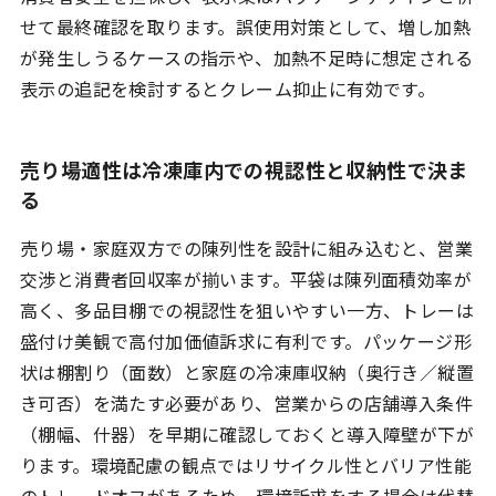
取材記事一覧
せて最終確認を取ります。誤使用対策として、増し加熱
コラム
が発生しうるケースの指示や、加熱不足時に想定される
TasteLink for シェフ
表示の追記を検討するとクレーム抑止に有効です。
お問合せ / ご相談
売り場適性は冷凍庫内での視認性と収納性で決ま
る
ログイン
売り場・家庭双方での陳列性を設計に組み込むと、営業
交渉と消費者回収率が揃います。平袋は陳列面積効率が
高く、多品目棚での視認性を狙いやすい一方、トレーは
盛付け美観で高付加価値訴求に有利です。パッケージ形
状は棚割り（面数）と家庭の冷凍庫収納（奥行き／縦置
き可否）を満たす必要があり、営業からの店舗導入条件
（棚幅、什器）を早期に確認しておくと導入障壁が下が
ります。環境配慮の観点ではリサイクル性とバリア性能
のトレードオフがあるため、環境訴求をする場合は代替