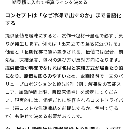
期見積に入れて採算ラインを決める
コンセプトは「なぜ冷凍で出すのか」まで言語化
する
提供価値を曖昧にすると、試作→包材→量産で必ず手戻
りが発生します。例えば「出来立ての食感に近づける」
価値と「長期保存で買い置きされる」価値では配合、前
処理、凍結温度、包材の選び方が反対方向になります。
提供価値が明確でなければ包材と凍結方式が場当たり的
になり、原価も膨らみやすい
ため、企画段階で一文のバ
リュープロポジションと優先KPI（例：解凍後の官能ス
コア、加熱時間上限、目標原価幅）を設定してくださ
い。現実的には、価値ごとに許容されるコストドライバ
ー（高コストな急速凍結を前提にするか、包材で守る
か）も併せて決める必要があります。