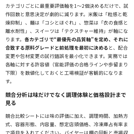
カテゴリごとに最重要評価軸を1〜2個決めるだけで、試
作回数と意思決定が劇的に減ります。米飯は「粒感と乾
燥抑制」、麺は「コシとほぐれ」、惣菜は「衣の食感と
離水耐性」、スイーツは「テクスチャー維持」が軸にな
ります。
各カテゴリで“最優先の品質軸”を定め、それに
合致する原料グレードと前処理を最初に決める
と、配合
変更や包材変更の試行錯誤を最小化できます。実務では
各軸に対する許容値（官能評価の合格ラインや歩留まり
下限）を数値化しておくと工場検証が客観的になりま
す。
競合分析は味だけでなく調理体験と価格設計まで
見る
競合比較シートには味の評価に加え、調理時間、加熱方
式、容器形態、内容量、想定店頭価格、冷凍庫占有率ま
で項目を入れてください。バイヤーは棚の回転と売場収