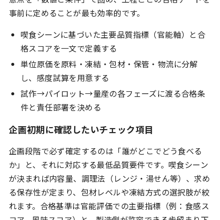
事前に定めることが最も効率的です。
喫食シーンに基づいた主要品質指標（官能軸）と合
格スコアを一文で定義する
単位原価を原料・凍結・包材・保管・物流に分解
し、感度試算を用意する
試作→パイロット→量産の各フェーズに渡る合格条
件と責任部署を決める
企画初期に確認したいチェック項目
企画段階で必ず確定するのは「誰がどこでどう食べる
か」と、それに対応する最低品質要件です。喫食シーン
が決まれば内容量、調理法（レンジ・湯せん等）、求め
る保存性が定まり、包材レベルや凍結方式の選択肢が絞
れます。合格基準は官能評価での主要指標（例：食感ス
コア、風味スコア）と、製造側が許容できる歩留まり下