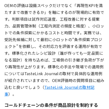
OEMの評価は設備スペックだけでなく「再現性KPIを満
たすまで改善できるか」を軸にするのが現場的に有効で
す。判断項目は試作対応速度、工程改善に対する提案
力、品質管理体制（工程内測定の頻度と精度）、小ロッ
トでの条件探索にかかるコストと時間です。実務では、
受託先候補に対して最初に小ロットの“条件探索プロジ
ェクト”を依頼し、その対応力を評価する運用が有効で
す。標準化されたレシピ設計（誰が作っても一定品質に
なる設計）を持ち込めば、工場側の引き継ぎ負荷が下が
り再現性が上がります。標準化の手法や現場での適用例
についてはTasteLink Journalの取材で具体的な運用例
が紹介されていますので、OEM評価時の質問項目に組み
込むと良いでしょう（
TasteLink Journalの取材記
事
）。
コールドチェーンの条件が商品設計を制約する