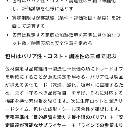
包材はバリア性・コスト・調達性の三軸で候補化
し、評価試験を仕様に落とす
賞味期限は保存試験（条件・評価項目・頻度）を計
画して逆算する
表示は想定する家庭の加熱環境を基準に具体的なワ
ット数／時間表記と安全注意を定める
包材はバリア性・コスト・調達性の三点で選ぶ
包材選定は品質維持→製造性→原価の順にトレードオフ
を明確にすることが意思決定を早める。バリア性は製品
が抱える劣化モード（乾燥、酸化、吸湿）に直結するた
め、まず「守るべき品質項目」を挙げ、それに対応する
機能を持つ素材群を絞ります。次に生産ロットと調達リ
ードタイム、包材の成形・シール適合性を確認します。
実務基準は「目的品質を満たす最小限のバリア」＋「安
定調達が可能なサプライヤー」＋「ラインでの歩留まり