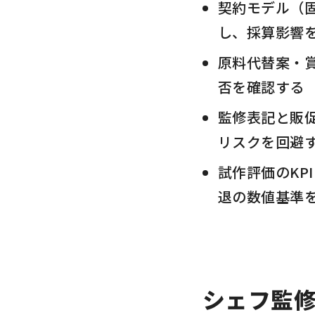
契約モデル（
し、採算影響
原料代替案・
否を確認する
監修表記と販
リスクを回避
試作評価のKP
退の数値基準
シェフ監修