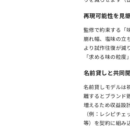
再現可能性を見
監修で約束する「
崩れ幅、塩味の立
より試作往復が減
「求める味の粒度
名前貸しと共同
名前貸しモデルは
離するとブランド
増えるため収益設
（例：レシピチェ
等）を契約に組み