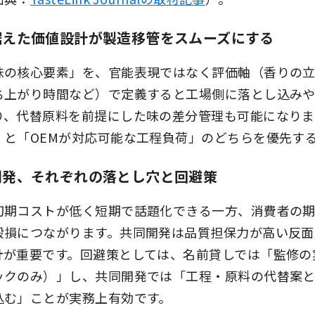
据えた価値設計が製造移管をスムーズにする
味の核心要素」を、官能表現ではなく評価軸（香りの
ち上がり時間など）で定義すると工場側に落とし込みや
り、代替原料を前提にした味の差分管理も可能になりま
」と「OEMが対応可能な工程負荷」のどちらを優先す
開発、それぞれの落とし穴と回避策
初期コストが低く短期で話題化できる一方、消費者の
毀損につながります。共同開発は品質担保力が高い反面
計が重要です。回避策としては、名前貸しでは「監修の
ックのみ）」し、共同開発では「工程・原料の代替案とK
込む」ことが実務上有効です。