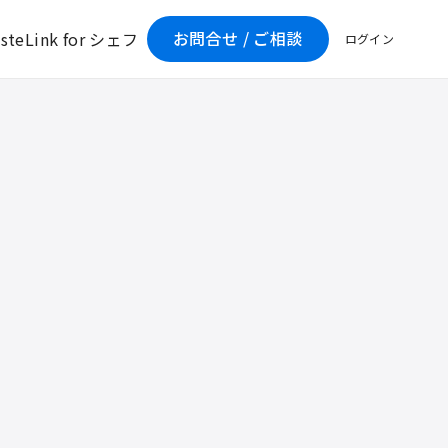
お問合せ / ご相談
asteLink for シェフ
ログイン