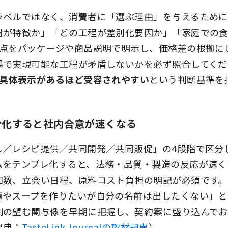
ラベルではなく、消費者に「選ぶ理由」を与えるために
材が特徴か」「どの工程が差別化要因か」「家庭での
3点をパッケージや商品説明で明示し、価格差の根拠に
場で実現可能な工程が矛盾しないかを必ず照合してくだ
の具体表示があるほど受容されやすい
という判断基準を
分化すると社内合意が速くなる
し／レシピ提供／共同開発／共同販促」の4段階で区分
ムをテンプレ化すると、法務・品質・製造の反応が速く
回数、立会い日程、原料コスト負担の明記が必須です。
麺やスープを作りたいが自分の名前は出したくない」と
側の望む関与像を早期に把握し、契約案に盛り込んで
出典：
TasteLink Journalの取材記事
）。