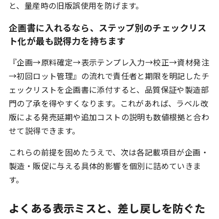
取材記事一覧
と、量産時の旧版誤使用を防げます。
コラム
企画書に入れるなら、ステップ別のチェックリス
TasteLink for シェフ
ト化が最も説得力を持ちます
お問合せ / ご相談
『企画→原料確定→表示テンプレ入力→校正→資材発注
→初回ロット管理』の流れで責任者と期限を明記したチ
ログイン
ェックリストを企画書に添付すると、品質保証や製造部
門の了承を得やすくなります。これがあれば、ラベル改
版による発売延期や追加コストの説明も数値根拠と合わ
せて説得できます。
これらの前提を固めたうえで、次は各記載項目が企画・
製造・販促に与える具体的影響を個別に詰めていきま
す。
よくある表示ミスと、差し戻しを防ぐた