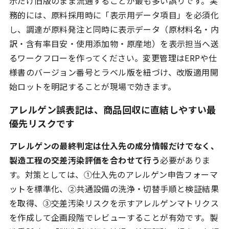
示だけ旧版のまま流通することが最も多い誤りです。実
務的には、原料採用時に「表示用データ項目」を必須化
し、調達が原料発注と同時に表示データ（原材料名・内
訳・含有率目安・使用添加物・原産地）を表示担当へ送
るワークフローを作ってください。変更管理はERPや仕
様書のバージョン番号とラベル版を紐づけ、改版適用開
始ロットを明記することが現場で効きます。
アレルゲン誤表記は、商品回収に直結しやすい最
優先リスクです
アレルゲンの最終判定は仕入先の成分情報だけでなく、
製造工程の交差汚染評価を合わせて行う
必要がありま
す。対策としては、①仕入先のアレルゲン申告フォーマ
ットを標準化、②共通設備の洗浄・切替手順と検証結果
を取得、③交差汚染リスクを示すアレルゲンマトリクス
を作成して企画段階でレビューすることが有効です。製