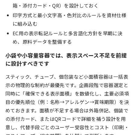
箱・添付カード・QR）を設計しておく
印字方式と最小文字高・色対比のルールを資材仕様
に組み込む
EC用の表示転記ルールと多言語化方針を早期に決
め、原料データを整備する
小袋や小容量容器では、表示スペース不足を前提
に設計すべきです
スティック、チューブ、個包装など小面積容器は一括表
示の物理的な制約が最優先です。企画段階で容器選定と
同時に「確保できる表示面積」を数値化し、主要必須項
目の優先順位（例：名称→アレルゲン→賞味期限）を決
めておきます。面積が不足する場合は外箱併記、個装で
の添付カード、またはQRコードで詳細を補う設計を用
意し、代替手段ごとのユーザー受容性とコスト（印刷・