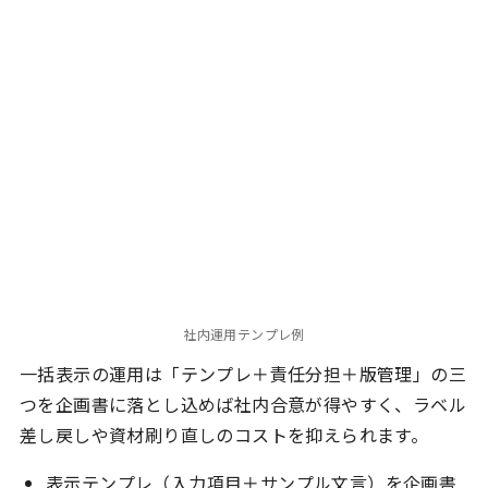
社内運用テンプレ例
一括表示の運用は「テンプレ＋責任分担＋版管理」の三
つを企画書に落とし込めば社内合意が得やすく、ラベル
差し戻しや資材刷り直しのコストを抑えられます。
表示テンプレ（入力項目＋サンプル文言）を企画書