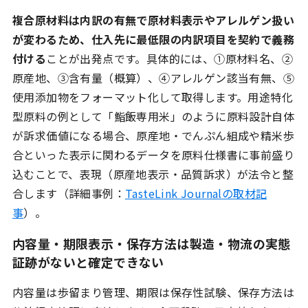
複合原材料は内訳の有無で原材料表示やアレルゲン扱い
が変わるため、仕入先に最低限の内訳項目を契約で義務
付ける
ことが出発点です。具体的には、①原材料名、②
原産地、③含有量（概算）、④アレルゲン該当有無、⑤
使用添加物をフォーマット化して取得します。用途特化
型原料の例として「鮨飯専用米」のように原料設計自体
が訴求価値になる場合、原産地・でんぷん組成や精米歩
合といった表示に関わるデータを原料仕様書に事前盛り
込むことで、表現（原産地表示・品質訴求）が法令と整
合します（詳細事例：
TasteLink Journalの取材記
事
）。
内容量・期限表示・保存方法は製造・物流の実態
証跡がないと確定できない
内容量は歩留まり管理、期限は保存性試験、保存方法は