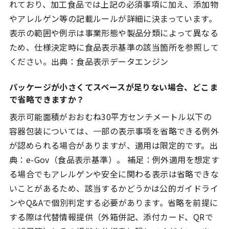
れており、加工食品では上記の必須事項に加え、添加物
やアレルゲン等の記載ルールが詳細に決まっています。
表示の範囲や例示は事業形態や製品分類によって異なる
ため、仕様決定時に食品表示基準の該当箇所を参照して
ください。出典：食品表示データエンジン
パッケージが小さくてスペースが足りない場合、どこま
で省略できますか？
表示可能面積がおおむね30平方センチメートル以下の
容器包装については、一部の表示事項を省略できる例外
が認められる場合がありますが、適用は限定的です。出
典：e-Gov（食品表示基準）。 補足：例外適用を想定す
る場合でもアレルゲンや安全に関わる表示は省略できな
いことがあるため、該当するかどうかは公的ガイドライ
ンやQ&Aで個別判定する必要があります。省略を前提に
する際は代替情報提供（外箱併記、添付カード、QRで