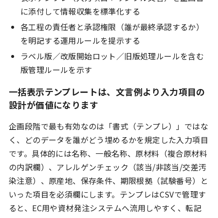
に添付して情報収集を標準化する
各工程の責任者と承認権限（誰が最終承認するか）
を明記する運用ルールを提示する
ラベル版／改版開始ロット／旧版処理ルールを含む
版管理ルールを示す
一括表示テンプレートは、文言例より入力項目の
設計が価値になります
企画段階で最も有効なのは「書式（テンプレ）」ではな
く、どのデータを誰がどう埋めるかを規定した入力項目
です。具体的には名称、一般名称、原材料（複合原材料
の内訳欄）、アレルゲンチェック（該当/非該当/交差汚
染注意）、原産地、保存条件、期限根拠（試験番号）と
いった項目を必須欄にします。テンプレはCSVで管理す
ると、EC用や資材発注システムへ流用しやすく、転記