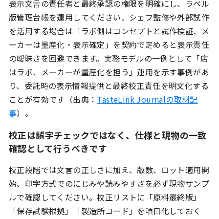
表示文言の責任者と最終承認の権限を明確にし、ラベル
版管理台帳を運用してください。シェフ監修や外部試作
を活用する場合は「ラボ側はコンセプトと試作検証、メ
ーカーは量産化・表示確定」を契約で定めると表示責任
の曖昧さを回避できます。実務モデルの一例として「店
はラボ、メーカーが量産化を担う」運用を示す事例があ
り、委託時の表示情報提供と最終校正責任を明文化する
ことが有効です（出典：
TasteLink Journalの取材記
事
）。
ホーム
校正は誤字チェックではなく、仕様と現物の一致
サービス
確認として行うべきです
校正段階では文言の正しさに加え、版数、ロット適用開
-
Chef AI α版
始、印字方式でのにじみや読みやすさを必ず現物サンプ
-
キャスティング
ルで確認してください。校正リストに「原料最終版」
-
コンサルティング
「保存試験根拠」「製造所コード」を項目化しておく
-
マーケティング