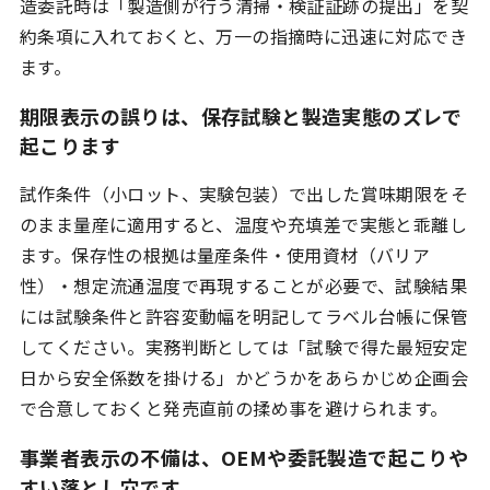
造委託時は「製造側が行う清掃・検証証跡の提出」を契
約条項に入れておくと、万一の指摘時に迅速に対応でき
ます。
期限表示の誤りは、保存試験と製造実態のズレで
起こります
試作条件（小ロット、実験包装）で出した賞味期限をそ
のまま量産に適用すると、温度や充填差で実態と乖離し
ます。保存性の根拠は量産条件・使用資材（バリア
性）・想定流通温度で再現することが必要で、試験結果
には試験条件と許容変動幅を明記してラベル台帳に保管
してください。実務判断としては「試験で得た最短安定
日から安全係数を掛ける」かどうかをあらかじめ企画会
で合意しておくと発売直前の揉め事を避けられます。
事業者表示の不備は、OEMや委託製造で起こりや
すい落とし穴です