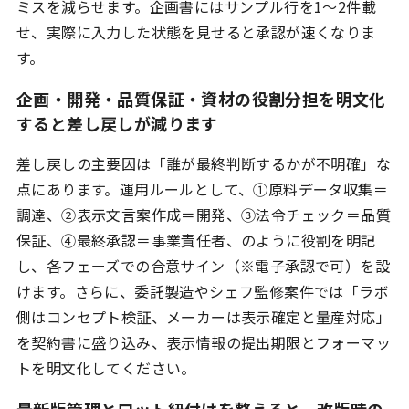
ミスを減らせます。企画書にはサンプル行を1〜2件載
せ、実際に入力した状態を見せると承認が速くなりま
す。
企画・開発・品質保証・資材の役割分担を明文化
すると差し戻しが減ります
差し戻しの主要因は「誰が最終判断するかが不明確」な
点にあります。運用ルールとして、①原料データ収集＝
調達、②表示文言案作成＝開発、③法令チェック＝品質
保証、④最終承認＝事業責任者、のように役割を明記
し、各フェーズでの合意サイン（※電子承認で可）を設
けます。さらに、委託製造やシェフ監修案件では「ラボ
側はコンセプト検証、メーカーは表示確定と量産対応」
を契約書に盛り込み、表示情報の提出期限とフォーマッ
トを明文化してください。
最新版管理とロット紐付けを整えると、改版時の