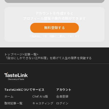
アカウントを作成すると
プロフィール閲覧や案件依頼ができます
無料登録する
※招待制につき、順番にご案内しております
トップページ
>
記事一覧
>
「自分にしかできない江戸料理」を掲げて人生の限界を突破する
TasteLinkについて
サービス
アカウント
ホーム
Chef AI α版
会員登録
取材記事一覧
キャスティング
ログイン