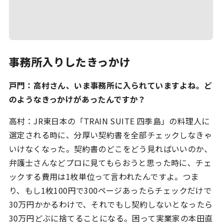
-
Chef AI α版
-
キャスティング
-
コンサルティング
-
マーケティング
事務所入りしたきっかけ
取材記事一覧
コラム
戸門：高村さん、いま事務所に入られていますよね。ど
TasteLink for シェフ
のようなきっかけがあったんですか？
お問合せ / ご相談
高村：JR東日本の「TRAIN SUITE 四季島」の料理人に
選定される時に、分厚い契約書を全部チェックしなきゃ
ログイン
いけなくなった。契約書のどこをどう見ればいいのか、
弁護士さんなどプロに見てもらおうと思った時に、チェ
ックする費用は1枚単位って言われたんですよ。つま
り、もし1枚100円で300ページあったらチェックだけで
30万円かかるわけで、それでもし契約しないとなったら
30万円どぶに捨てることになる。困って実業家の本田直