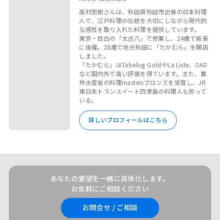
高村宏樹さんは、秋田県秋田市出身の日本料理
人で、江戸料理の伝統を大切にしながら現代的
な感性を取り入れた料理を提供しています。
東京・目白の「太古八」で修業し、24歳で板長
に抜擢。28歳で地元秋田に「たかむら」を開店
しました。
「たかむら」はTabelog GoldやLa Liste、OAD
など国内外で高い評価を得ています。また、農
林水産省の料理mastersブロンズを受賞し、JR
東日本トランスイート四季島の料理人も担って
いる。
詳しいプロフィールはこちら
あなたの要望を一緒に具体化します。
お気軽にご相談ください
お問合せ / ご相談